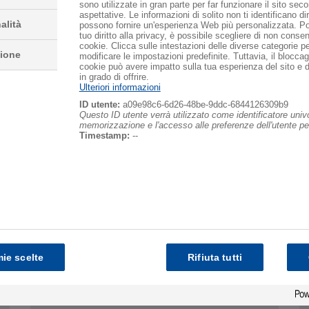
aratteristiche d'isolamento termico, gli ICF in Neopor
sono
sono utilizzate in gran parte per far funzionare il sito sec
aspettative. Le informazioni di solito non ti identificano 
nsumo energetico.
alità
possono fornire un'esperienza Web più personalizzata. Poi
tuo diritto alla privacy, è possibile scegliere di non consent
cookie. Clicca sulle intestazioni delle diverse categorie p
zione
modificare le impostazioni predefinite. Tuttavia, il bloccagg
cookie può avere impatto sulla tua esperienza del sito e 
in grado di offrire.
Ulteriori informazioni
ID utente:
a09e98c6-6d26-48be-9ddc-6844126309b9
Questo ID utente verrà utilizzato come identificatore univ
memorizzazione e l'accesso alle preferenze dell'utente per 
Timestamp:
--
2
Ridurre le emissioni di CO
con
ie scelte
Rifiuta tutti
®
pannelli isolanti in Neopor
BMB
®
I pannelli isolanti in Neopor
BMB proteggono