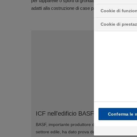
per tapparelle o sporti di gronda. Grazie alle buone c
adatti alla costruzione di case passive e a basso co
Cookie di funzion
Cookie di presta
ICF nell'edificio BASF a Nottingham
Conferma le m
BASF, importante produttore di materiale per il
settore edile, ha dato prova della consolidata