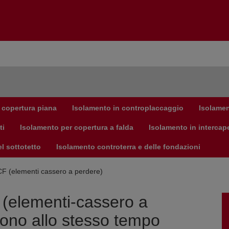
Login
 copertura piana
Effettuare il login con il nome utente e la password.
Isolamento in controplaccaggio
Isolamen
Nome utente:
ti
Isolamento per copertura a falda
Isolamento in intercap
l sottotetto
Isolamento controterra e delle fondazioni
Password:
CF (elementi cassero a perdere)
F (elementi-cassero a
rono allo stesso tempo
Login