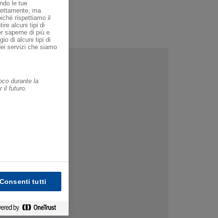
ondo le tue
direttamente, ma
ché rispettiamo il
ire alcuni tipi di
er saperne di più e
io di alcuni tipi di
dei servizi che siamo
oco durante la
il futuro.
Consenti tutti