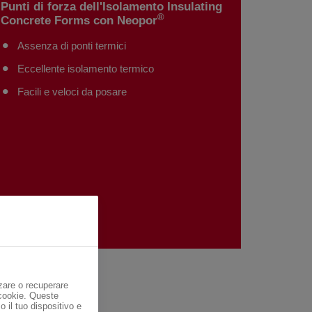
Punti di forza dell'Isolamento Insulating
®
Concrete Forms con Neopor
Assenza di ponti termici
Eccellente isolamento termico
Facili e veloci da posare
zare o recuperare
 cookie. Queste
o il tuo dispositivo e