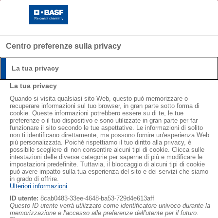
Centro preferenze sulla privacy
La tua privacy
Isolare con Neopor®
Login
La tua privacy
Quando si visita qualsiasi sito Web, questo può memorizzare o
®
Effettuare il login con il nome utente e la password.
Neopor
case studies
Case studies
recuperare informazioni sul tuo browser, in gran parte sotto forma di
cookie. Queste informazioni potrebbero essere su di te, le tue
preferenze o il tuo dispositivo e sono utilizzate in gran parte per far
Nome utente:
funzionare il sito secondo le tue aspettative. Le informazioni di solito
®
non ti identificano direttamente, ma possono fornire un'esperienza Web
Dalle fondazioni al tetto, Neopor
offre
più personalizzata. Poiché rispettiamo il tuo diritto alla privacy, è
soluzioni versatili per far fronte alle
possibile scegliere di non consentire alcuni tipi di cookie. Clicca sulle
intestazioni delle diverse categorie per saperne di più e modificare le
Password:
problematiche poste dalle varie opere, dalle
impostazioni predefinite. Tuttavia, il bloccaggio di alcuni tipi di cookie
può avere impatto sulla tua esperienza del sito e dei servizi che siamo
nuove costruzioni agli interventi di
in grado di offrire.
Ulteriori informazioni
ristrutturazione e di risanamento.
ID utente:
8cab0483-33ee-4648-ba53-729d4e613aff
Questo ID utente verrà utilizzato come identificatore univoco durante la
Login
memorizzazione e l'accesso alle preferenze dell'utente per il futuro.