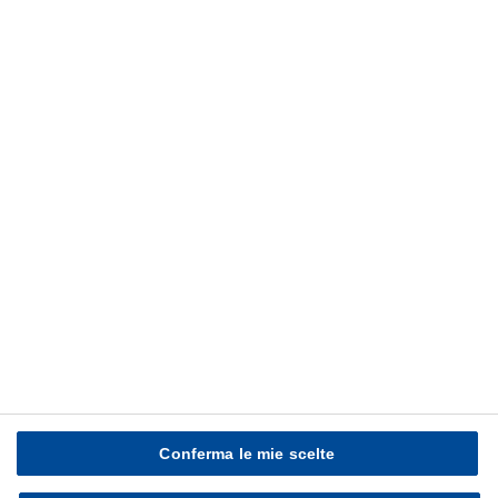
Cross Industry Solutions
Innovation
Service
Multimedia
eBusiness
Publications
Customer Service
Latest News
Compliance Hotline
Data protection @ BASF
Conferma le mie scelte